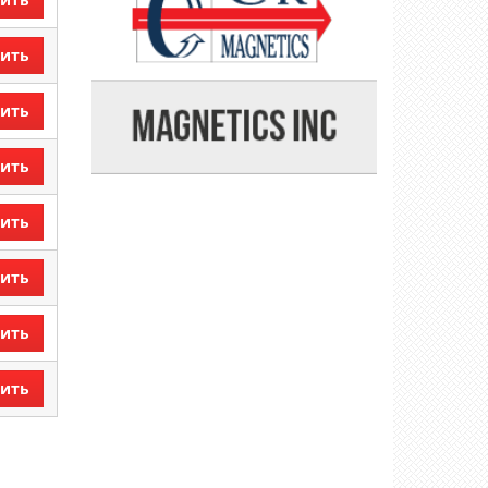
ить
ить
ить
ить
ить
ить
ить