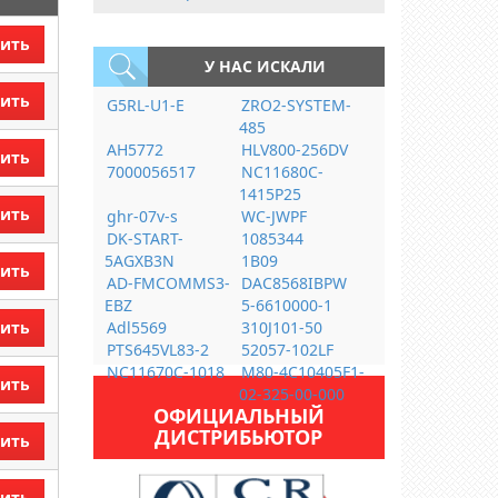
ить
У НАС ИСКАЛИ
ить
G5RL-U1-E
ZRO2-SYSTEM-
485
AH5772
HLV800-256DV
ить
7000056517
NC11680C-
1415P25
ить
ghr-07v-s
WC-JWPF
DK-START-
1085344
5AGXB3N
1B09
ить
AD-FMCOMMS3-
DAC8568IBPW
EBZ
5-6610000-1
ить
Adl5569
310J101-50
PTS645VL83-2
52057-102LF
NC11670C-1018
M80-4C10405F1-
ить
02-325-00-000
ОФИЦИАЛЬНЫЙ
ДИСТРИБЬЮТОР
ить
ить