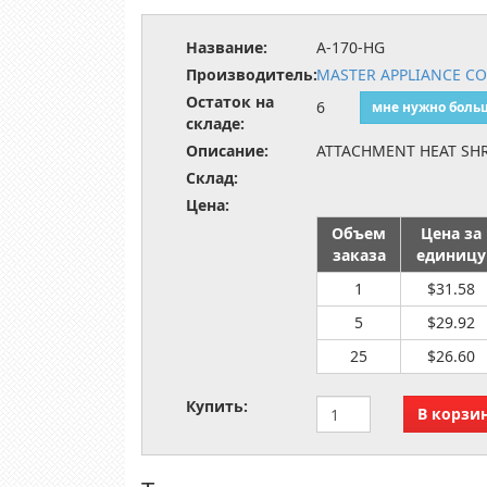
Название:
A-170-HG
Производитель:
MASTER APPLIANCE C
Остаток на
6
мне нужно боль
складе:
Описание:
ATTACHMENT HEAT SH
Склад:
Цена:
Объем
Цена за
заказа
единицу
1
$31.58
5
$29.92
25
$26.60
Купить: