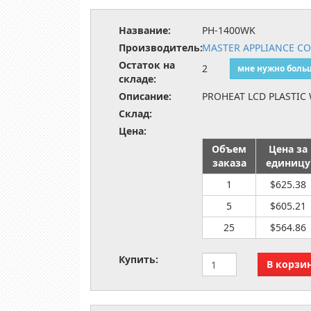
Название:
PH-1400WK
Производитель:
MASTER APPLIANCE C
Остаток на
2
мне нужно боль
складе:
Описание:
PROHEAT LCD PLASTIC
Склад:
Цена:
Объем
Цена за
заказа
единицу
1
$625.38
5
$605.21
25
$564.86
Купить: