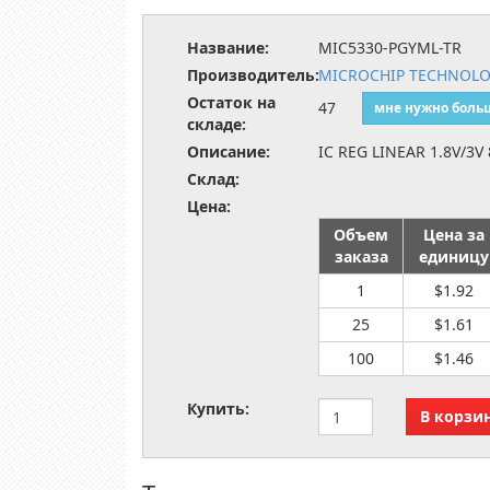
Название:
MIC5330-PGYML-TR
Производитель:
MICROCHIP TECHNOL
Остаток на
47
мне нужно боль
складе:
Описание:
IC REG LINEAR 1.8V/3V
Склад:
Цена:
Объем
Цена за
заказа
единицу
1
$1.92
25
$1.61
100
$1.46
Купить: