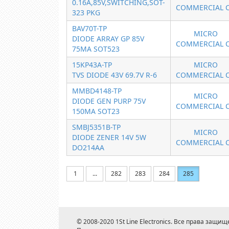
0.16A,85V,SWITCHING,SOT-
COMMERCIAL 
323 PKG
BAV70T-TP
MICRO
DIODE ARRAY GP 85V
COMMERCIAL 
75MA SOT523
15KP43A-TP
MICRO
TVS DIODE 43V 69.7V R-6
COMMERCIAL 
MMBD4148-TP
MICRO
DIODE GEN PURP 75V
COMMERCIAL 
150MA SOT23
SMBJ5351B-TP
MICRO
DIODE ZENER 14V 5W
COMMERCIAL 
DO214AA
1
...
282
283
284
285
© 2008-2020 1St Line Electronics. Все права защищ