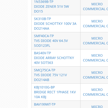
1N5369B-TP
MICRO
DIODE ZENER 51V 5W
COMMERCIAL 
DO15
SK310B-TP
MICRO
DIODE SCHOTTKY 100V 3A
COMMERCIAL 
DO214AA
SMF40CA-TP
MICRO
TVS DIODE 40V 64.5V
COMMERCIAL 
SOD123FL
BAS40V-TP
MICRO
DIODE ARRAY SCHOTTKY
COMMERCIAL 
40V SOT563
SMCJ75CA-TP
MICRO
TVS DIODE 75V 121V
COMMERCIAL 
DO214AB
KBJ1010G-BP
MICRO
BRIDGE RECT 1PHASE 1KV
COMMERCIAL 
10A KBJ
BAV199WT-TP
MICRO