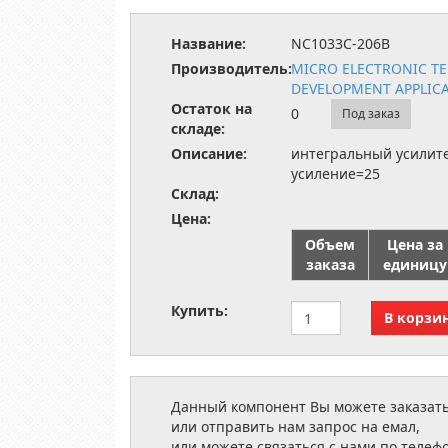
Название:
NC1033C-206B
Производитель:
MICRO ELECTRONIC T
DEVELOPMENT APPLIC
Остаток на
0
Под заказ
складе:
Описание:
интегральный усилите
усиление=25
Склад:
Цена:
Объем
Цена за
заказа
единицу
Купить:
Данный компонент Вы можете заказать
или отправить нам запрос на емал,
или можете связаться с нами по телеф