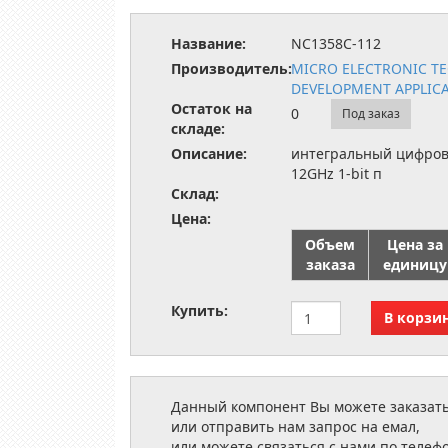
Название:
NC1358C-112
Производитель:
MICRO ELECTRONIC T
DEVELOPMENT APPLIC
Остаток на
0
Под заказ
складе:
Описание:
интегральный цифров
12GHz 1-bit п
Склад:
Цена:
Объем
Цена за
заказа
единицу
Купить:
Данный компонент Вы можете заказать
или отправить нам запрос на емал,
или можете связаться с нами по телеф