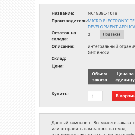
Название:
NC1838C-1018
Производитель:
MICRO ELECTRONIC T
DEVELOPMENT APPLIC
Остаток на
0
Под заказ
складе:
Описание:
интегральный огранич
GHz вноси
Склад:
Цена:
Объем
Цена за
заказа
единицу
Купить:
Данный компонент Вы можете заказать
или отправить нам запрос на емал,
или можете связаться с нами по телеф