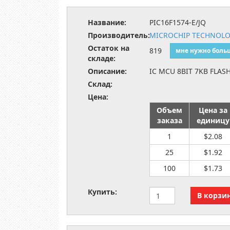
Название:
PIC16F1574-E/JQ
Производитель:
MICROCHIP TECHNOL
Остаток на
819
мне нужно боль
складе:
Описание:
IC MCU 8BIT 7KB FLAS
Склад:
Цена:
Объем
Цена за
заказа
единицу
1
$2.08
25
$1.92
100
$1.73
Купить: