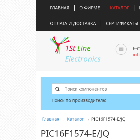
ГЛАВНАЯ
О ФИРМЕ
КАТАЛОГ
ОПЛАТА И ДОСТАВКА
СЕРТИФИКАТЫ
1St
Line
E-m
inf
Electronics
Поиск по производителю
Главная
→
Каталог
→
PIC16F1574-E/JQ
PIC16F1574-E/JQ