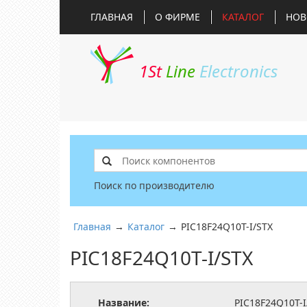
ГЛАВНАЯ
О ФИРМЕ
КАТАЛОГ
НОВ
1St
Line
Electronics
Поиск по производителю
Главная
→
Каталог
→
PIC18F24Q10T-I/STX
PIC18F24Q10T-I/STX
Название:
PIC18F24Q10T-I