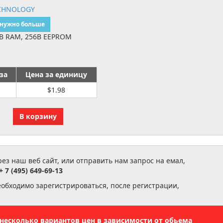
CHNOLOGY
 нужно больше
KB RAM, 256B EEPROM
за
Цена за единицу
$1.98
з наш веб сайт, или отправить нам запрос на емал,
+ 7 (495) 649-69-13
еобходимо зарегистрироваться, после регистрации,
ь несколько вариантов цен в зависимости от обьема