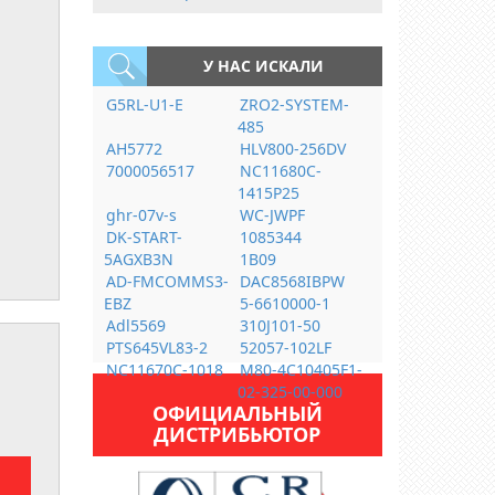
У НАС ИСКАЛИ
G5RL-U1-E
ZRO2-SYSTEM-
485
AH5772
HLV800-256DV
7000056517
NC11680C-
1415P25
ghr-07v-s
WC-JWPF
DK-START-
1085344
5AGXB3N
1B09
AD-FMCOMMS3-
DAC8568IBPW
EBZ
5-6610000-1
Adl5569
310J101-50
PTS645VL83-2
52057-102LF
NC11670C-1018
M80-4C10405F1-
02-325-00-000
ОФИЦИАЛЬНЫЙ
ДИСТРИБЬЮТОР