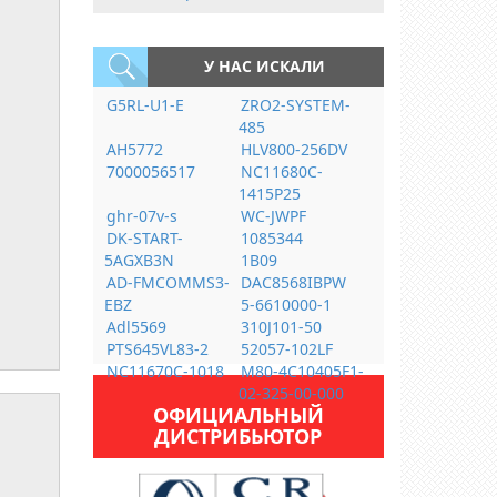
У НАС ИСКАЛИ
G5RL-U1-E
ZRO2-SYSTEM-
485
AH5772
HLV800-256DV
7000056517
NC11680C-
1415P25
ghr-07v-s
WC-JWPF
DK-START-
1085344
5AGXB3N
1B09
AD-FMCOMMS3-
DAC8568IBPW
EBZ
5-6610000-1
Adl5569
310J101-50
PTS645VL83-2
52057-102LF
NC11670C-1018
M80-4C10405F1-
02-325-00-000
ОФИЦИАЛЬНЫЙ
ДИСТРИБЬЮТОР