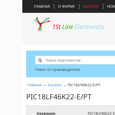
ГЛАВНАЯ
О ФИРМЕ
КАТАЛОГ
НОВ
1St
Line
Electronics
Поиск по производителю
Главная
→
Каталог
→
PIC18LF46K22-E/PT
PIC18LF46K22-E/PT
Название:
PIC18LF46K22-E