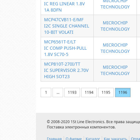
MICROCHIP
IC REG LINEAR 1.8V
TECHNOLOGY
1A 8DFN
MCP47CVB11-E/MF
MICROCHIP
I2C SINGLE CHANNEL
TECHNOLOGY
10-BIT VOLATI
MCP6561T-E/LT
MICROCHIP
IC COMP PUSH-PULL
TECHNOLOGY
1.8V SC70-5
MCP810T-270I/TT
MICROCHIP
IC SUPERVISOR 2.70V
TECHNOLOGY
HIGH SOT23
1
...
1193
1194
1195
1196
© 2008-2020 1St Line Electronics. Все права защищ
Поставка электронных компонентов.
Главная
О фирме
Каталог
Как заказать
Опла