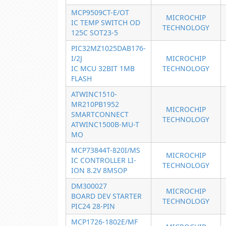
MCP9509CT-E/OT
MICROCHIP
IC TEMP SWITCH OD
TECHNOLOGY
125C SOT23-5
PIC32MZ1025DAB176-
I/2J
MICROCHIP
IC MCU 32BIT 1MB
TECHNOLOGY
FLASH
ATWINC1510-
MR210PB1952
MICROCHIP
SMARTCONNECT
TECHNOLOGY
ATWINC1500B-MU-T
MO
MCP73844T-820I/MS
MICROCHIP
IC CONTROLLER LI-
TECHNOLOGY
ION 8.2V 8MSOP
DM300027
MICROCHIP
BOARD DEV STARTER
TECHNOLOGY
PIC24 28-PIN
MCP1726-1802E/MF