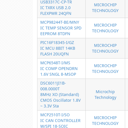
USB3317C-CP-TR
MICROCHIP
IC TXRX USB 2.0
TECHNOLOGY
FLEXPWR 24QFN
MCP98244T-BE/MNY
MICROCHIP
IC TEMP SENSOR SPD
TECHNOLOGY
EEPROM 8TDFN
PIC16F18345-I/GZ
MICROCHIP
IC MCU 8BIT 14KB
TECHNOLOGY
FLASH 20UQFN
MCP6548T-I/MS
MICROCHIP
IC COMP OPENDRN
TECHNOLOGY
1.6V SNGL 8-MSOP
DSC6011JI1B-
008.0000T
Microchip
8MHz XO (Standard)
Technology
CMOS Oscillator 1.8V
~ 3.3V Sta
MCP2510T-I/SO
MICROCHIP
IC CAN CONTROLLER
TECHNOLOGY
W/SPI 18-SOIC