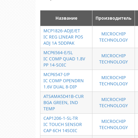
Название
Производитель
MCP1826-ADJE/ET
MICROCHIP
IC REG LINEAR POS
TECHNOLOGY
ADJ 1A 5DDPAK
MCP6564-E/SL
MICROCHIP
IC COMP QUAD 1.8V
TECHNOLOGY
PP 14-SOIC
MCP6547-I/P
MICROCHIP
IC COMP OPENDRN
TECHNOLOGY
1.6V DUAL 8-DIP
ATSAMA5D41B-CUR
MICROCHIP
BGA GREEN, IND
TECHNOLOGY
TEMP
CAP1206-1-SL-TR
MICROCHIP
IC TOUCH SENSOR
TECHNOLOGY
CAP 6CH 14SOIC