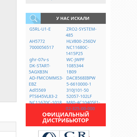
У НАС ИСКАЛИ
G5RL-U1-E
ZRO2-SYSTEM-
485
AH5772
HLV800-256DV
7000056517
NC11680C-
1415P25
ghr-07v-s
WC-JWPF
DK-START-
1085344
5AGXB3N
1B09
AD-FMCOMMS3-
DAC8568IBPW
EBZ
5-6610000-1
Adl5569
310J101-50
PTS645VL83-2
52057-102LF
NC11670C-1018
M80-4C10405F1-
02-325-00-000
ОФИЦИАЛЬНЫЙ
ДИСТРИБЬЮТОР