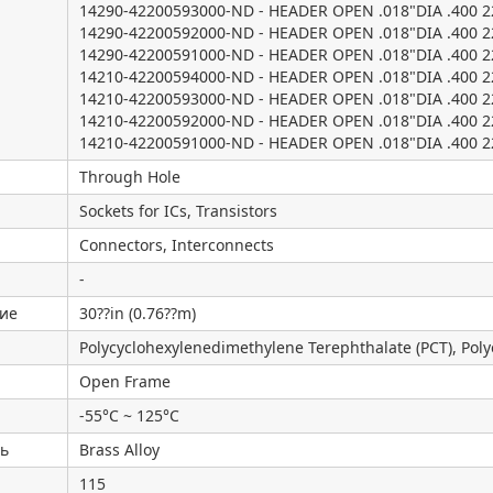
14290-42200593000-ND - HEADER OPEN .018"DIA .400 
14290-42200592000-ND - HEADER OPEN .018"DIA .400 
14290-42200591000-ND - HEADER OPEN .018"DIA .400 
14210-42200594000-ND - HEADER OPEN .018"DIA .400 
14210-42200593000-ND - HEADER OPEN .018"DIA .400 
14210-42200592000-ND - HEADER OPEN .018"DIA .400 
14210-42200591000-ND - HEADER OPEN .018"DIA .400 
Through Hole
Sockets for ICs, Transistors
Connectors, Interconnects
-
ние
30??in (0.76??m)
Polycyclohexylenedimethylene Terephthalate (PCT), Poly
Open Frame
-55°C ~ 125°C
рь
Brass Alloy
115