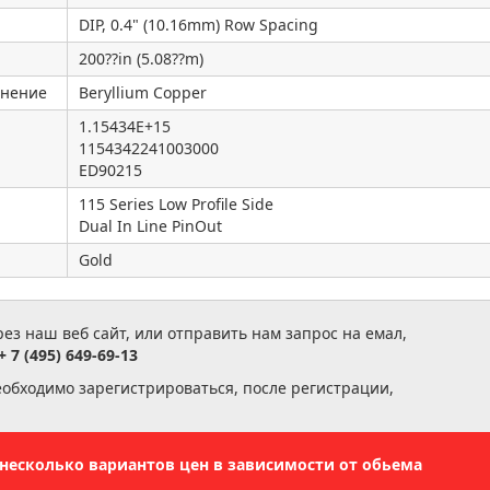
DIP, 0.4" (10.16mm) Row Spacing
200??in (5.08??m)
инение
Beryllium Copper
1.15434E+15
1154342241003000
ED90215
115 Series Low Profile Side
Dual In Line PinOut
Gold
з наш веб сайт, или отправить нам запрос на емал,
+ 7 (495) 649-69-13
еобходимо зарегистрироваться, после регистрации,
ь несколько вариантов цен в зависимости от обьема