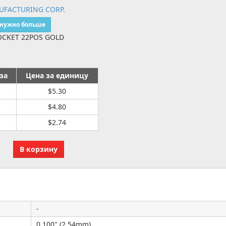
UFACTURING CORP.
 нужно больше
OCKET 22POS GOLD
за
Цена за единицу
$5.30
$4.80
$2.74
-
0.100" (2.54mm)