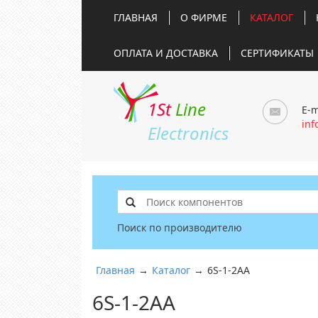
ГЛАВНАЯ
О ФИРМЕ
КАТАЛОГ
ОПЛАТА И ДОСТАВКА
СЕРТИФИКАТЫ
1St
Line
E-m
inf
Electronics
Поиск по производителю
Главная
→
Каталог
→
6S-1-2AA
6S-1-2AA