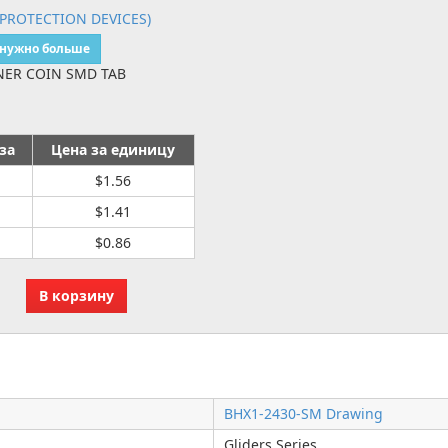
PROTECTION DEVICES)
 нужно больше
NER COIN SMD TAB
за
Цена за единицу
$1.56
$1.41
$0.86
BHX1-2430-SM Drawing
Gliders Series