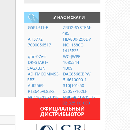
У НАС ИСКАЛИ
G5RL-U1-E
ZRO2-SYSTEM-
485
AH5772
HLV800-256DV
7000056517
NC11680C-
1415P25
ghr-07v-s
WC-JWPF
DK-START-
1085344
5AGXB3N
1B09
AD-FMCOMMS3-
DAC8568IBPW
EBZ
5-6610000-1
Adl5569
310J101-50
PTS645VL83-2
52057-102LF
NC11670C-1018
M80-4C10405F1-
02-325-00-000
ОФИЦИАЛЬНЫЙ
ДИСТРИБЬЮТОР