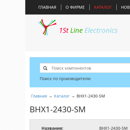
ГЛАВНАЯ
О ФИРМЕ
КАТАЛОГ
НОВ
1St
Line
Electronics
Поиск по производителю
Главная
→
Каталог
→
BHX1-2430-SM
BHX1-2430-SM
Название:
BHX1-2430-SM