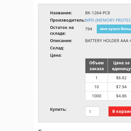
Название:
BK-1264-PC8
Производитель:
MPD (MEMORY PROTEC
Остаток на
794
мне нужно боль
складе:
Описание:
BATTERY HOLDER AAA 4
Склад:
Цена:
Объем
Цена за
заказа
единицу
1
$8.82
10
$7.94
1000
$4.86
Купить: