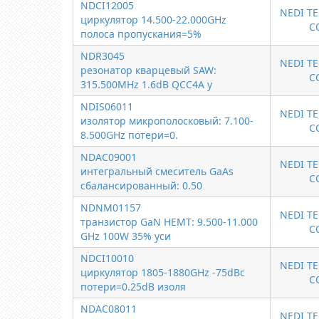
NDCI12005
NEDI T
циркулятор 14.500-22.000GHz
C
полоса пропускания=5%
NDR3045
NEDI T
резонатор кварцевый SAW:
C
315.500MHz 1.6dB QCC4A у
NDIS06011
NEDI T
изолятор микрополосковый: 7.100-
C
8.500GHz потери=0.
NDAC09001
NEDI T
интегральный смеситель GaAs
C
сбалансированный: 0.50
NDNM01157
NEDI T
транзистор GaN HEMT: 9.500-11.000
C
GHz 100W 35% уси
NDCI10010
NEDI T
циркулятор 1805-1880GHz -75dBc
C
потери=0.25dB изоля
NDAC08011
NEDI T