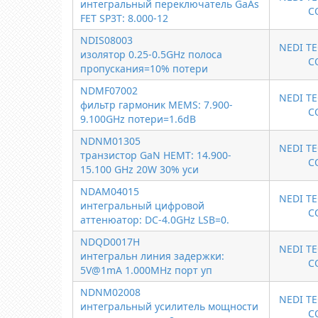
интегральный переключатель GaAs
C
FET SP3T: 8.000-12
NDIS08003
NEDI T
изолятор 0.25-0.5GHz полоса
C
пропускания=10% потери
NDMF07002
NEDI T
фильтр гармоник MEMS: 7.900-
C
9.100GHz потери=1.6dB
NDNM01305
NEDI T
транзистор GaN HEMT: 14.900-
C
15.100 GHz 20W 30% уси
NDAM04015
NEDI T
интегральный цифровой
C
аттенюатор: DC-4.0GHz LSB=0.
NDQD0017H
NEDI T
интегральн линия задержки:
C
5V@1mA 1.000MHz порт уп
NDNM02008
NEDI T
интегральный усилитель мощности
C