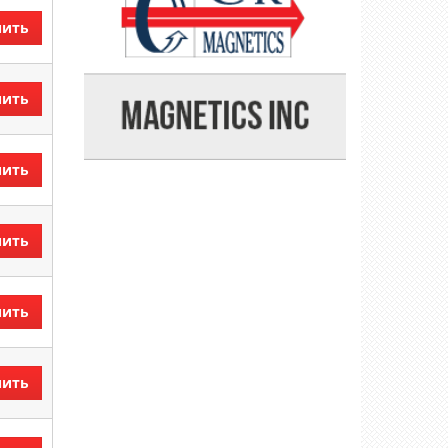
пить
пить
пить
пить
пить
пить