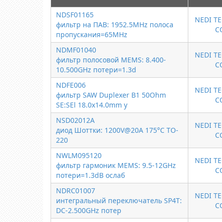
NDSF01165
NEDI T
фильтр на ПАВ: 1952.5MHz полоса
C
пропускания=65MHz
NDMF01040
NEDI T
фильтр полосовой MEMS: 8.400-
C
10.500GHz потери=1.3d
NDFE006
NEDI T
фильтр SAW Duplexer B1 50Ohm
C
SE:SEl 18.0x14.0mm у
NSD02012A
NEDI T
диод Шоттки: 1200V@20A 175°C TO-
C
220
NWLM095120
NEDI T
фильтр гармоник MEMS: 9.5-12GHz
C
потери=1.3dB ослаб
NDRC01007
NEDI T
интегральный переключатель SP4T:
C
DC-2.500GHz потер