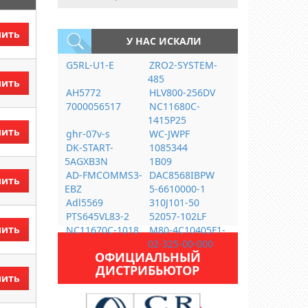
пить
У НАС ИСКАЛИ
G5RL-U1-E
ZRO2-SYSTEM-
485
пить
AH5772
HLV800-256DV
7000056517
NC11680C-
1415P25
пить
ghr-07v-s
WC-JWPF
DK-START-
1085344
5AGXB3N
1B09
AD-FMCOMMS3-
DAC8568IBPW
пить
EBZ
5-6610000-1
Adl5569
310J101-50
PTS645VL83-2
52057-102LF
пить
NC11670C-1018
M80-4C10405F1-
02-325-00-000
ОФИЦИАЛЬНЫЙ
ДИСТРИБЬЮТОР
пить