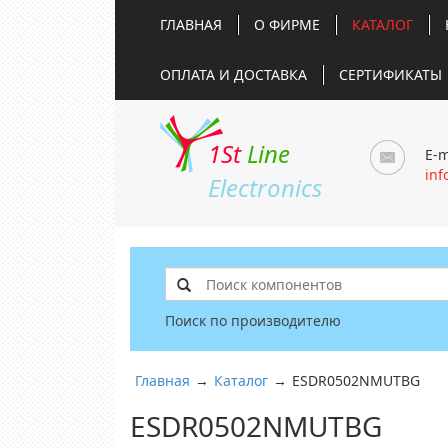
ГЛАВНАЯ
О ФИРМЕ
КАТАЛОГ
ОПЛАТА И ДОСТАВКА
СЕРТИФИКАТЫ
1St
Line
E-m
inf
Electronics
Поиск по производителю
Главная
→
Каталог
→
ESDR0502NMUTBG
ESDR0502NMUTBG