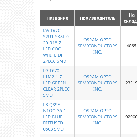
На
Название
Производитель
склад
LW T67C-
S2U1-5K8L-0-
OSRAM OPTO
20-R18-Z
SEMICONDUCTORS
4865
LED COOL
INC.
WHITE DIFF
2PLCC SMD
LG T670-
L1M2-1-Z
OSRAM OPTO
LED GREEN
SEMICONDUCTORS
2321
CLEAR 2PLCC
INC.
SMD
LB Q39E-
N1OO-35-1
OSRAM OPTO
LED BLUE
SEMICONDUCTORS
9200
DIFFUSED
INC.
0603 SMD