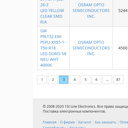
26-Z
OSRAM OPTO
LED YELLOW
SEMICONDUCTORS
5244
CLEAR SMD
INC.
R/A
GW
P9LT32.EM-
PSPU-XX55-1-
OSRAM OPTO
750-R18
SEMICONDUCTORS
4500
LED DURIS S8
INC.
NEU WHT
4000K
1
2
3
4
5
6
...
87
© 2008-2020 1St Line Electronics. Все права защищ
Поставка электронных компонентов.
Главная
О фирме
Каталог
Как заказать
Опла
Сертификаты
Контакты