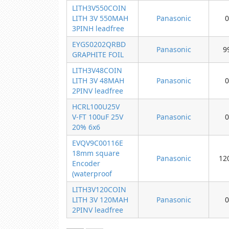
LITH3V550COIN
LITH 3V 550MAH
Panasonic
0
3PINH leadfree
EYGS0202QRBD
Panasonic
9
GRAPHITE FOIL
LITH3V48COIN
LITH 3V 48MAH
Panasonic
0
2PINV leadfree
HCRL100U25V
V-FT 100uF 25V
Panasonic
0
20% 6x6
EVQV9C00116E
18mm square
Panasonic
12
Encoder
(waterproof
LITH3V120COIN
LITH 3V 120MAH
Panasonic
0
2PINV leadfree