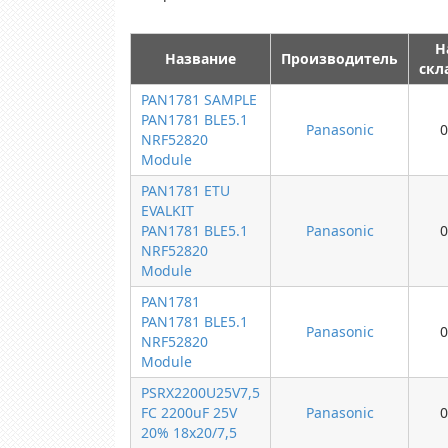
Н
Название
Производитель
скл
PAN1781 SAMPLE
PAN1781 BLE5.1
Panasonic
0
NRF52820
Module
PAN1781 ETU
EVALKIT
PAN1781 BLE5.1
Panasonic
0
NRF52820
Module
PAN1781
PAN1781 BLE5.1
Panasonic
0
NRF52820
Module
PSRX2200U25V7,5
FC 2200uF 25V
Panasonic
0
20% 18x20/7,5