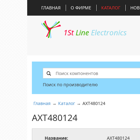
ГЛАВНАЯ
О ФИРМЕ
КАТАЛОГ
НОВ
1St
Line
Electronics
Поиск по производителю
Главная
→
Каталог
→
AXT480124
AXT480124
Название:
AXT480124