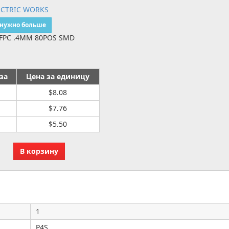
ECTRIC WORKS
 нужно больше
FPC .4MM 80POS SMD
за
Цена за единицу
$8.08
$7.76
$5.50
1
P4S