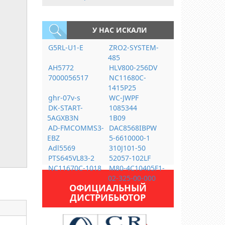
У НАС ИСКАЛИ
G5RL-U1-E
ZRO2-SYSTEM-
485
AH5772
HLV800-256DV
7000056517
NC11680C-
1415P25
ghr-07v-s
WC-JWPF
DK-START-
1085344
5AGXB3N
1B09
AD-FMCOMMS3-
DAC8568IBPW
EBZ
5-6610000-1
Adl5569
310J101-50
PTS645VL83-2
52057-102LF
NC11670C-1018
M80-4C10405F1-
02-325-00-000
ОФИЦИАЛЬНЫЙ
ДИСТРИБЬЮТОР