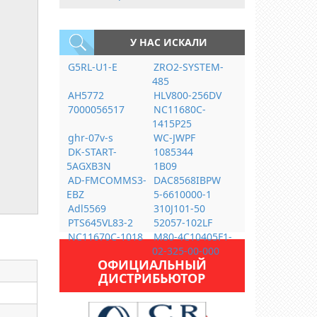
У НАС ИСКАЛИ
G5RL-U1-E
ZRO2-SYSTEM-
485
AH5772
HLV800-256DV
7000056517
NC11680C-
1415P25
ghr-07v-s
WC-JWPF
DK-START-
1085344
5AGXB3N
1B09
AD-FMCOMMS3-
DAC8568IBPW
EBZ
5-6610000-1
Adl5569
310J101-50
PTS645VL83-2
52057-102LF
NC11670C-1018
M80-4C10405F1-
02-325-00-000
ОФИЦИАЛЬНЫЙ
ДИСТРИБЬЮТОР