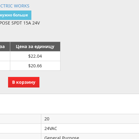
ECTRIC WORKS
 нужно больше
POSE SPDT 15A 24V
за
Цена за единицу
$22.04
$20.66
20
24VAC
General Purpose