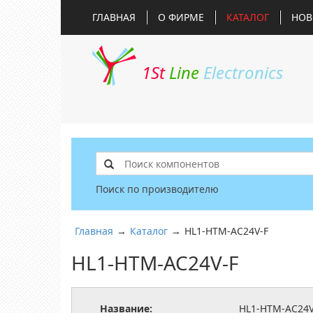
ГЛАВНАЯ
О ФИРМЕ
КАТАЛОГ
НОВ
1St
Line
Electronics
Поиск по производителю
Главная
→
Каталог
→
HL1-HTM-AC24V-F
HL1-HTM-AC24V-F
Название:
HL1-HTM-AC24V