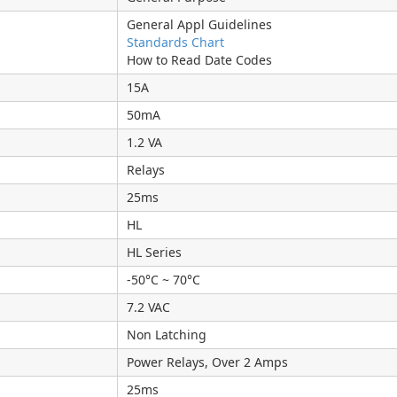
General Appl Guidelines
Standards Chart
How to Read Date Codes
15A
50mA
1.2 VA
Relays
25ms
HL
HL Series
-50°C ~ 70°C
7.2 VAC
Non Latching
Power Relays, Over 2 Amps
25ms