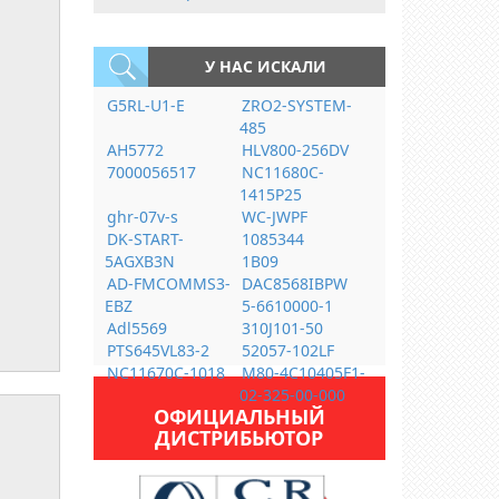
У НАС ИСКАЛИ
G5RL-U1-E
ZRO2-SYSTEM-
485
AH5772
HLV800-256DV
7000056517
NC11680C-
1415P25
ghr-07v-s
WC-JWPF
DK-START-
1085344
5AGXB3N
1B09
AD-FMCOMMS3-
DAC8568IBPW
EBZ
5-6610000-1
Adl5569
310J101-50
PTS645VL83-2
52057-102LF
NC11670C-1018
M80-4C10405F1-
02-325-00-000
ОФИЦИАЛЬНЫЙ
ДИСТРИБЬЮТОР