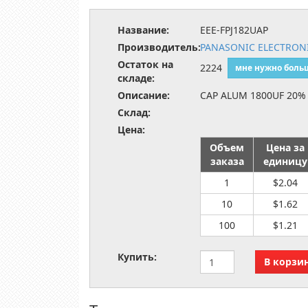
Название:
EEE-FPJ182UAP
Производитель:
PANASONIC ELECTRO
Остаток на
2224
мне нужно боль
складе:
Описание:
CAP ALUM 1800UF 20%
Склад:
Цена:
Объем
Цена за
заказа
единицу
1
$2.04
10
$1.62
100
$1.21
Купить: