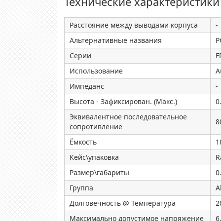
Технические характеристики
Расстояние между выводами корпуса
-
Альтернативные названия
P
Серии
F
Использование
A
Импеданс
-
Высота - Зафиксирован. (Макс.)
0
Эквивалентное последовательное
8
сопротивление
Ёмкость
1
Кейс\упаковка
R
Размер\габариты
0
Группа
A
Долговечность @ Температура
2
Максимально допустимое напряжение
6