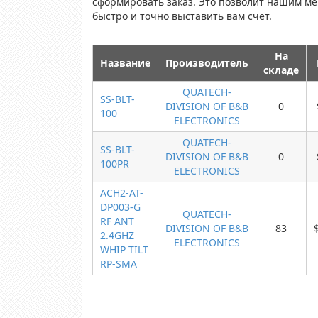
сформировать заказ. Это позволит нашим м
быстро и точно выставить вам счет.
На
Название
Производитель
складе
QUATECH-
SS-BLT-
DIVISION OF B&B
0
100
ELECTRONICS
QUATECH-
SS-BLT-
DIVISION OF B&B
0
100PR
ELECTRONICS
ACH2-AT-
DP003-G
QUATECH-
RF ANT
DIVISION OF B&B
83
2.4GHZ
ELECTRONICS
WHIP TILT
RP-SMA