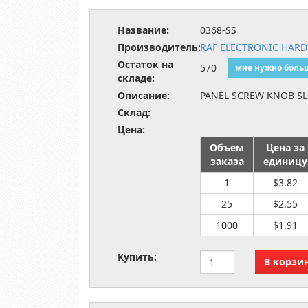
Название:
0368-SS
Производитель:
RAF ELECTRONIC HAR
Остаток на
570
мне нужно боль
складе:
Описание:
PANEL SCREW KNOB SL
Склад:
Цена:
Объем
Цена за
заказа
единицу
1
$3.82
25
$2.55
1000
$1.91
Купить: