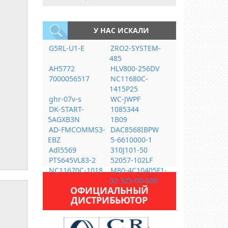
У НАС ИСКАЛИ
G5RL-U1-E
ZRO2-SYSTEM-
485
AH5772
HLV800-256DV
7000056517
NC11680C-
1415P25
ghr-07v-s
WC-JWPF
DK-START-
1085344
5AGXB3N
1B09
AD-FMCOMMS3-
DAC8568IBPW
EBZ
5-6610000-1
Adl5569
310J101-50
PTS645VL83-2
52057-102LF
NC11670C-1018
M80-4C10405F1-
02-325-00-000
ОФИЦИАЛЬНЫЙ
ДИСТРИБЬЮТОР