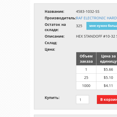
Название:
4583-1032-SS
Производитель:
RAF ELECTRONIC HAR
Остаток на
325
мне нужно боль
складе:
Описание:
HEX STANDOFF #10-32 
Склад:
Цена:
Объем
Цена за
заказа
единицу
1
$5.66
25
$5.10
1000
$4.11
Купить: