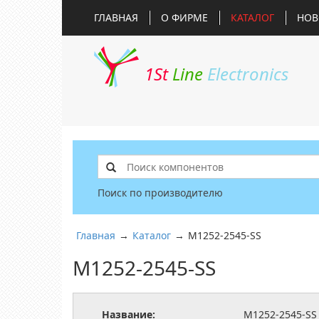
ГЛАВНАЯ
О ФИРМЕ
КАТАЛОГ
НОВ
1St
Line
Electronics
Поиск по производителю
Главная
→
Каталог
→
M1252-2545-SS
M1252-2545-SS
Название:
M1252-2545-SS