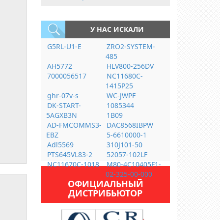
У НАС ИСКАЛИ
G5RL-U1-E
ZRO2-SYSTEM-
485
AH5772
HLV800-256DV
7000056517
NC11680C-
1415P25
ghr-07v-s
WC-JWPF
DK-START-
1085344
5AGXB3N
1B09
AD-FMCOMMS3-
DAC8568IBPW
EBZ
5-6610000-1
Adl5569
310J101-50
PTS645VL83-2
52057-102LF
NC11670C-1018
M80-4C10405F1-
02-325-00-000
ОФИЦИАЛЬНЫЙ
ДИСТРИБЬЮТОР