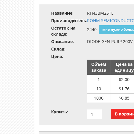
Название:
RFN3BM2STL
Производитель:
ROHM SEMICONDUCT
Остаток на
2440
мне нужно боль
складе:
Описание:
DIODE GEN PURP 200V
Склад:
Цена:
Объем
Цена за
заказа
единицу
1
$2.00
10
$1.76
1000
$0.85
Купить: