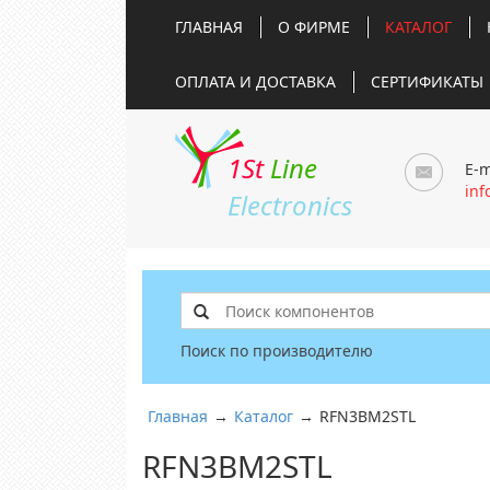
ГЛАВНАЯ
О ФИРМЕ
КАТАЛОГ
ОПЛАТА И ДОСТАВКА
СЕРТИФИКАТЫ
1St
Line
E-m
inf
Electronics
Поиск по производителю
Главная
→
Каталог
→
RFN3BM2STL
RFN3BM2STL