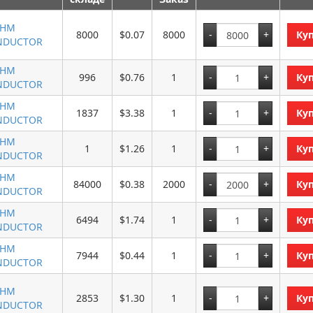
HM
8000
$0.07
8000
Ку
NDUCTOR
HM
996
$0.76
1
Ку
NDUCTOR
HM
1837
$3.38
1
Ку
NDUCTOR
HM
1
$1.26
1
Ку
NDUCTOR
HM
84000
$0.38
2000
Ку
NDUCTOR
HM
6494
$1.74
1
Ку
NDUCTOR
HM
7944
$0.44
1
Ку
NDUCTOR
HM
2853
$1.30
1
Ку
NDUCTOR