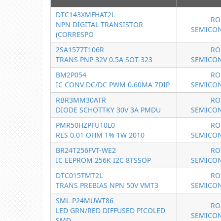
DTC143XMFHAT2L
RO
NPN DIGITAL TRANSISTOR
SEMICO
(CORRESPO
2SA1577T106R
RO
TRANS PNP 32V 0.5A SOT-323
SEMICO
BM2P054
RO
IC CONV DC/DC PWM 0.60MA 7DIP
SEMICO
RBR3MM30ATR
RO
DIODE SCHOTTKY 30V 3A PMDU
SEMICO
PMR50HZPFU10L0
RO
RES 0.01 OHM 1% 1W 2010
SEMICO
BR24T256FVT-WE2
RO
IC EEPROM 256K I2C 8TSSOP
SEMICO
DTC015TMT2L
RO
TRANS PREBIAS NPN 50V VMT3
SEMICO
SML-P24MUWT86
RO
LED GRN/RED DIFFUSED PICOLED
SEMICO
SMD