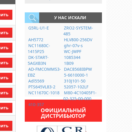
пить
У НАС ИСКАЛИ
G5RL-U1-E
ZRO2-SYSTEM-
пить
485
AH5772
HLV800-256DV
NC11680C-
ghr-07v-s
пить
1415P25
WC-JWPF
DK-START-
1085344
пить
5AGXB3N
1B09
AD-FMCOMMS3-
DAC8568IBPW
EBZ
5-6610000-1
пить
Adl5569
310J101-50
PTS645VL83-2
52057-102LF
пить
NC11670C-1018
M80-4C10405F1-
02-325-00-000
410-357
пить
ОФИЦИАЛЬНЫЙ
ДИСТРИБЬЮТОР
пить