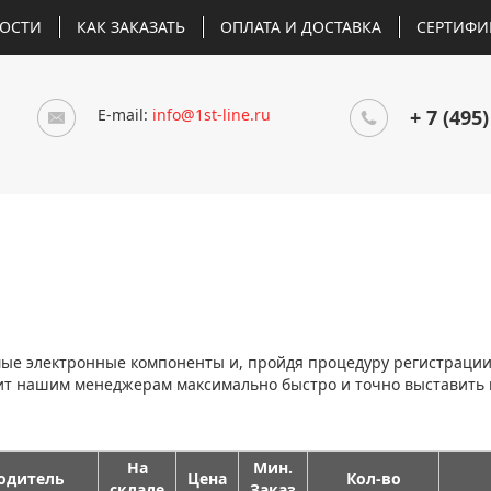
ОСТИ
КАК ЗАКАЗАТЬ
ОПЛАТА И ДОСТАВКА
СЕРТИФИ
E-mail:
info@1st-line.ru
+ 7 (495)
мые электронные компоненты и, пройдя процедуру регистраци
лит нашим менеджерам максимально быстро и точно выставить
На
Мин.
одитель
Цена
Кол-во
складе
Заказ