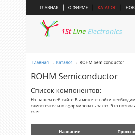
ГЛАВНАЯ
О ФИРМЕ
КАТАЛОГ
НОВ
1St
Line
Electronics
Главная
→
Каталог
→
ROHM Semiconductor
ROHM Semiconductor
Список компонентов:
На нашем веб-сайте Вы можете найти необходи
самостоятельно сформировать заказ. Это позво
счет.
Название
Произв