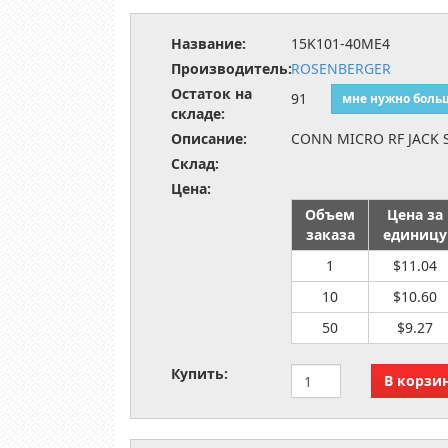
Название:
15K101-40ME4
Производитель:
ROSENBERGER
Остаток на
91
мне нужно боль
складе:
Описание:
CONN MICRO RF JACK
Склад:
Цена:
Объем
Цена за
заказа
единицу
1
$11.04
10
$10.60
50
$9.27
Купить: