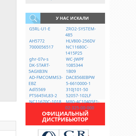
У НАС ИСКАЛИ
G5RL-U1-E
ZRO2-SYSTEM-
485
AH5772
HLV800-256DV
7000056517
NC11680C-
1415P25
ghr-07v-s
WC-JWPF
DK-START-
1085344
5AGXB3N
1B09
AD-FMCOMMS3-
DAC8568IBPW
EBZ
5-6610000-1
Adl5569
310J101-50
PTS645VL83-2
52057-102LF
NC11670C-1018
M80-4C10405F1-
02-325-00-000
ОФИЦИАЛЬНЫЙ
ДИСТРИБЬЮТОР