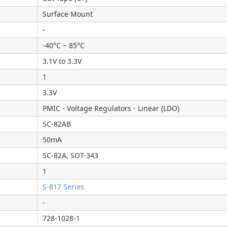
Surface Mount
-
-40°C ~ 85°C
3.1V to 3.3V
1
3.3V
PMIC - Voltage Regulators - Linear (LDO)
SC-82AB
50mA
SC-82A, SOT-343
1
S-817 Series
-
728-1028-1