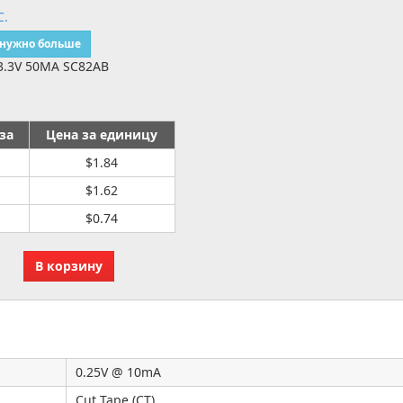
C.
 нужно больше
3.3V 50MA SC82AB
за
Цена за единицу
$1.84
$1.62
$0.74
0.25V @ 10mA
Cut Tape (CT)