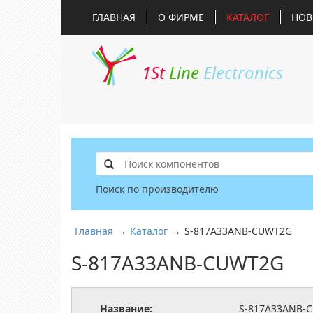
ГЛАВНАЯ
О ФИРМЕ
КАТАЛОГ
НОВ
1St
Line
Electronics
Поиск по производителю
Главная
→
Каталог
→
S-817A33ANB-CUWT2G
S-817A33ANB-CUWT2G
Название:
S-817A33ANB-