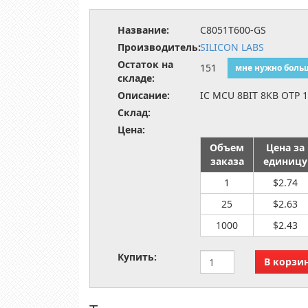
Название:
C8051T600-GS
Производитель:
SILICON LABS
Остаток на
151
мне нужно боль
складе:
Описание:
IC MCU 8BIT 8KB OTP 
Склад:
Цена:
Объем
Цена за
заказа
единицу
1
$2.74
25
$2.63
1000
$2.43
Купить: