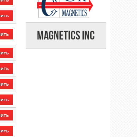
пить
пить
пить
пить
пить
пить
пить
пить