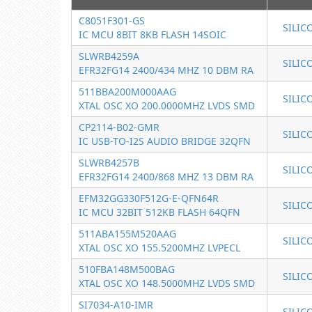
C8051F301-GS
SILIC
IC MCU 8BIT 8KB FLASH 14SOIC
SLWRB4259A
SILIC
EFR32FG14 2400/434 MHZ 10 DBM RA
511BBA200M000AAG
SILIC
XTAL OSC XO 200.0000MHZ LVDS SMD
CP2114-B02-GMR
SILIC
IC USB-TO-I2S AUDIO BRIDGE 32QFN
SLWRB4257B
SILIC
EFR32FG14 2400/868 MHZ 13 DBM RA
EFM32GG330F512G-E-QFN64R
SILIC
IC MCU 32BIT 512KB FLASH 64QFN
511ABA155M520AAG
SILIC
XTAL OSC XO 155.5200MHZ LVPECL
510FBA148M500BAG
SILIC
XTAL OSC XO 148.5000MHZ LVDS SMD
SI7034-A10-IMR
SILIC