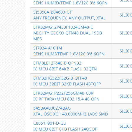
SENS HUMID/TEMP 1.8V I2C 3% 6QFN
SI5350A-B04603-GT
SILIC
ANY FREQUENCY, ANY OUTPUT, XTAL
EFR32MG12P433F1024GM48-C
MIGHTY GECKO QFN48 DUAL 19DB
SILIC
MES
SI7034-A10-IM
SILIC
SENS HUMI/TEMP 1.8V I2C 3% 6QFN
EFM8LB12F64E-B-QFN32
SILIC
IC MCU 8BIT 64KB FLASH 32QFN
EFM32HG322F32G-B-QFP48
SILIC
IC MCU 32BIT 32KB FLASH 48TQFP
EFR32MG1P232F256GM48-C0R
SILIC
IC RF TXRX+MCU 802.15.4 48-QFN
545BAA000274BAG
SILIC
XTAL OSC XO 148.0000MHZ LVDS SMD
C8051F901-D-GU
SILIC
IC MCU 8BIT 8KB FLASH 24QSOP