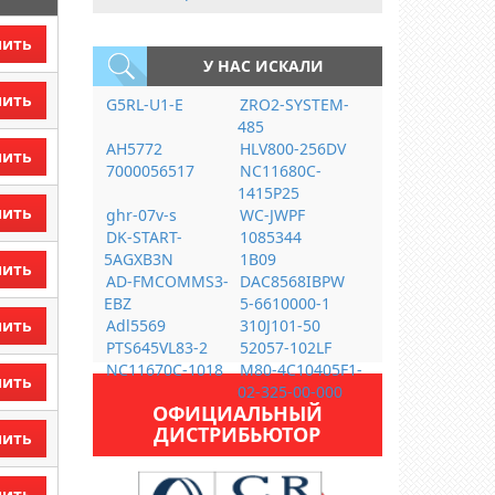
пить
У НАС ИСКАЛИ
пить
G5RL-U1-E
ZRO2-SYSTEM-
485
AH5772
HLV800-256DV
пить
7000056517
NC11680C-
1415P25
пить
ghr-07v-s
WC-JWPF
DK-START-
1085344
5AGXB3N
1B09
пить
AD-FMCOMMS3-
DAC8568IBPW
EBZ
5-6610000-1
пить
Adl5569
310J101-50
PTS645VL83-2
52057-102LF
NC11670C-1018
M80-4C10405F1-
пить
02-325-00-000
ОФИЦИАЛЬНЫЙ
ДИСТРИБЬЮТОР
пить
пить