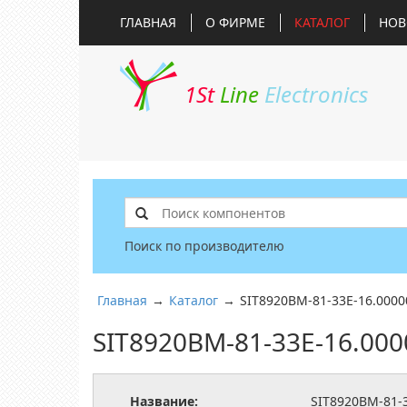
ГЛАВНАЯ
О ФИРМЕ
КАТАЛОГ
НОВ
1St
Line
Electronics
Поиск по производителю
Главная
→
Каталог
→
SIT8920BM-81-33E-16.0000
SIT8920BM-81-33E-16.000
Название:
SIT8920BM-81-