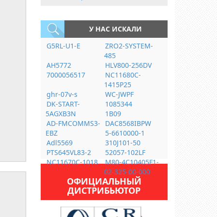
У НАС ИСКАЛИ
G5RL-U1-E
ZRO2-SYSTEM-
485
AH5772
HLV800-256DV
7000056517
NC11680C-
1415P25
ghr-07v-s
WC-JWPF
DK-START-
1085344
5AGXB3N
1B09
AD-FMCOMMS3-
DAC8568IBPW
EBZ
5-6610000-1
Adl5569
310J101-50
PTS645VL83-2
52057-102LF
NC11670C-1018
M80-4C10405F1-
02-325-00-000
ОФИЦИАЛЬНЫЙ
ДИСТРИБЬЮТОР