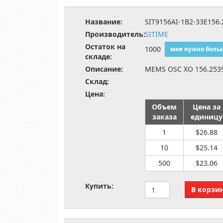
Название:
SIT9156AI-1B2-33E156
Производитель:
SITIME
Остаток на
1000
мне нужно боль
складе:
Описание:
MEMS OSC XO 156.253
Склад:
Цена:
Объем
Цена за
заказа
единицу
1
$26.88
10
$25.14
500
$23.06
Купить: