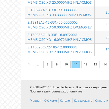
MEMS OSC XO 25.0000MHZ H/LV-CMOS
SIT8924AA-13-33E-33.333333G
S
MEMS OSC XO 33.333333MHZ LVCMOS
SIT8918AE-13-33N-50.000000G
S
MEMS OSC XO 50.0000MHZ LVCMOS LV
SIT8008BC-13-33E-16.097200G
S
MEMS OSC XO 16.0972MHZ H/LV-CMOS
SIT1602BC-72-18S-12.000000G
S
MEMS OSC XO 12.0000MHZ H/LV-CMOS
1
...
8
9
10
11
12
13
14
© 2008-2020 1St Line Electronics. Все права защищены.
Поставка электронных компонентов.
Главная
О фирме
Каталог
Как заказать
Оплата и