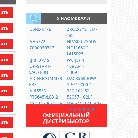
пить
У НАС ИСКАЛИ
пить
G5RL-U1-E
ZRO2-SYSTEM-
485
AH5772
HLV800-256DV
пить
7000056517
NC11680C-
1415P25
пить
ghr-07v-s
WC-JWPF
DK-START-
1085344
5AGXB3N
1B09
пить
AD-FMCOMMS3-
DAC8568IBPW
EBZ
5-6610000-1
пить
Adl5569
310J101-50
PTS645VL83-2
52057-102LF
NC11670C-1018
M80-4C10405F1-
пить
02-325-00-000
ОФИЦИАЛЬНЫЙ
ДИСТРИБЬЮТОР
пить
пить