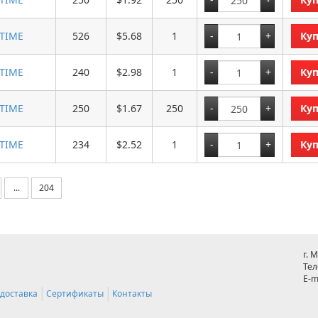
ITIME
526
$5.68
1
Ку
ITIME
240
$2.98
1
Ку
ITIME
250
$1.67
250
Ку
ITIME
234
$2.52
1
Ку
...
204
г. 
Тел
E-m
 доставка
Сертификаты
Контакты