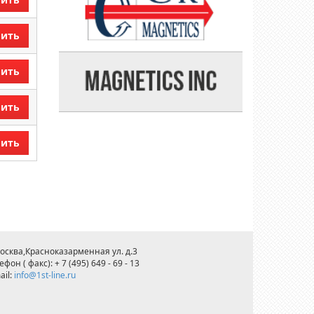
пить
пить
пить
пить
Москва,Красноказарменная ул. д.3
ефон ( факс): + 7 (495) 649 - 69 - 13
ail:
info@1st-line.ru