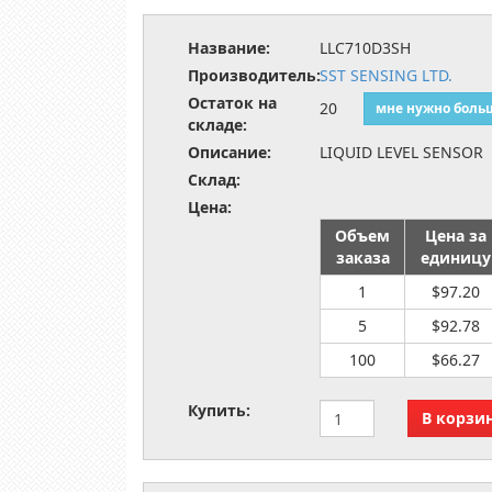
Название:
LLC710D3SH
Производитель:
SST SENSING LTD.
Остаток на
20
мне нужно боль
складе:
Описание:
LIQUID LEVEL SENSOR
Склад:
Цена:
Объем
Цена за
заказа
единицу
1
$97.20
5
$92.78
100
$66.27
Купить: