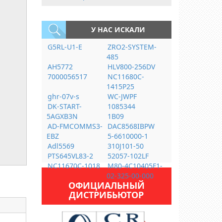
У НАС ИСКАЛИ
G5RL-U1-E
ZRO2-SYSTEM-
485
AH5772
HLV800-256DV
7000056517
NC11680C-
1415P25
ghr-07v-s
WC-JWPF
DK-START-
1085344
5AGXB3N
1B09
AD-FMCOMMS3-
DAC8568IBPW
EBZ
5-6610000-1
Adl5569
310J101-50
PTS645VL83-2
52057-102LF
NC11670C-1018
M80-4C10405F1-
02-325-00-000
ОФИЦИАЛЬНЫЙ
ДИСТРИБЬЮТОР