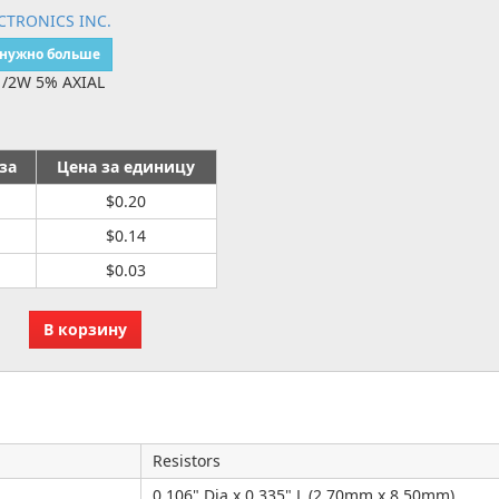
CTRONICS INC.
 нужно больше
1/2W 5% AXIAL
за
Цена за единицу
$0.20
$0.14
$0.03
Resistors
0.106" Dia x 0.335" L (2.70mm x 8.50mm)