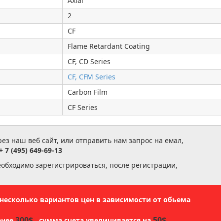
Axial
2
CF
Flame Retardant Coating
CF, CD Series
CF, CFM Series
Carbon Film
CF Series
з наш веб сайт, или отправить нам запрос на емал,
+ 7 (495) 649-69-13
еобходимо зарегистрироваться, после регистрации,
ь несколько вариантов цен в зависимости от обьема
300$
50$
енее
, сумма счета увеличивается на