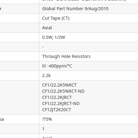
и
Global Part Number 9/Aug/2010
Cut Tape (CT)
Axial
0.5W, 1/2W
-
Through Hole Resistors
0/ -400ppm/°C
2.2k
CF1/22.2K5%RCT
CF1/22.2K5%RCT-ND
CF1/22.2KJRCT
CF1/22.2KJRCT-ND
CF12JT2K20CT
ра
??5%
1