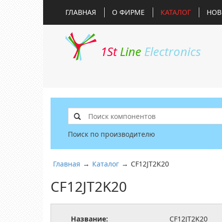
ГЛАВНАЯ
О ФИРМЕ
КАТАЛОГ
НОВ
1St
Line
Electronics
Поиск по производителю
Главная
→
Каталог
→
CF12JT2K20
CF12JT2K20
Название:
CF12JT2K20