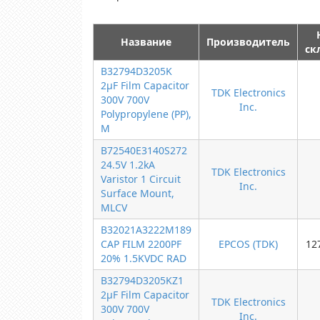
Название
Производитель
ск
B32794D3205K
2µF Film Capacitor
TDK Electronics
300V 700V
Inc.
Polypropylene (PP),
M
B72540E3140S272
24.5V 1.2kA
TDK Electronics
Varistor 1 Circuit
Inc.
Surface Mount,
MLCV
B32021A3222M189
CAP FILM 2200PF
EPCOS (TDK)
12
20% 1.5KVDC RAD
B32794D3205KZ1
2µF Film Capacitor
TDK Electronics
300V 700V
Inc.