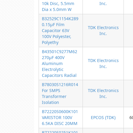
10k Disc, 5.5mm
Inc.
Dia x 5.0mm W
B32529C1154K289
0.15µF Film
TDK Electronics
Capacitor 63V
Inc.
100V Polyester,
Polyethy
B43501C9277M62
270µF 400V
TDK Electronics
Aluminum
Inc.
Electrolytic
Capacitors Radial
B78030S1216R014
For SMPS
TDK Electronics
Transformer
Inc.
Isolation
B72220S0600K101
VARISTOR 100V
EPCOS (TDK)
6
6.5KA DISC 20MM
B72220S0251K101