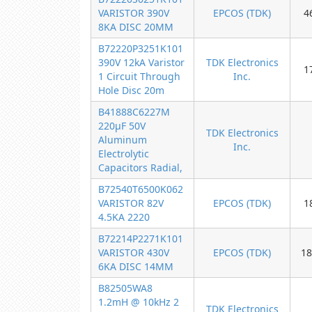
VARISTOR 390V
EPCOS (TDK)
4
8KA DISC 20MM
B72220P3251K101
390V 12kA Varistor
TDK Electronics
1
1 Circuit Through
Inc.
Hole Disc 20m
B41888C6227M
220µF 50V
TDK Electronics
Aluminum
Inc.
Electrolytic
Capacitors Radial,
B72540T6500K062
VARISTOR 82V
EPCOS (TDK)
1
4.5KA 2220
B72214P2271K101
VARISTOR 430V
EPCOS (TDK)
18
6KA DISC 14MM
B82505WA8
1.2mH @ 10kHz 2
TDK Electronics