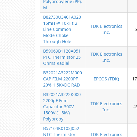
Polypropylene (PP),
M
B82730U3401A020
15mH @ 10kHz 2
TDK Electronics
Line Common
5
Inc.
Mode Choke
Through Hole
B59069B1120A051
TDK Electronics
PTC Thermistor 25
Inc.
Ohms Radial
B32021A3222M000
CAP FILM 2200PF
EPCOS (TDK)
17
20% 1.5KVDC RAD
B32021A3222K000
2200pF Film
TDK Electronics
Capacitor 300V
4
Inc.
1500V (1.5kV)
Polypropy
B57164K0103J052
NTC Thermistor
TDK Electronics