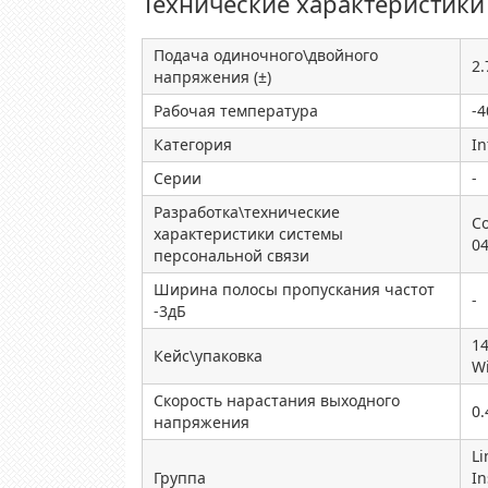
Технические характеристики
Подача одиночного\двойного
2.
напряжения (±)
Рабочая температура
-4
Категория
In
Серии
-
Разработка\технические
Co
характеристики системы
0
персональной связи
Ширина полосы пропускания частот
-
-3дБ
14
Кейс\упаковка
Wi
Скорость нарастания выходного
0.
напряжения
Li
Группа
In