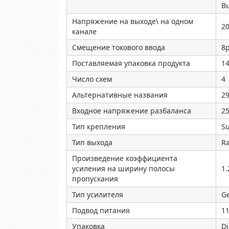
B
Напряжение на выходе\ на одном
2
канале
Смещение токового ввода
8
Поставляемая упаковка продукта
1
Число схем
4
Альтернативные названия
29
Входное напряжение разбаланса
2
Тип крепления
S
Тип выхода
Ra
Произведение коэффициента
усиления на ширину полосы
1
пропускания
Тип усилителя
Ge
Подвод питания
1
Упаковка
D