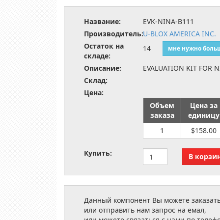
Название:
EVK-NINA-B111
Производитель:
U-BLOX AMERICA INC.
Остаток на
14
мне нужно боль
складе:
Описание:
EVALUATION KIT FOR 
Склад:
Цена:
Объем
Цена за
заказа
единицу
1
$158.00
Купить:
Данный компонент Вы можете заказать
или отправить нам запрос на емал,
или можете связаться с нами по телеф