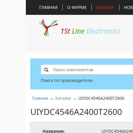
ГЛАВНАЯ
О ФИРМЕ
КАТАЛОГ
НОВ
1St
Line
Electronics
Поиск по производителю
Главная
→
Каталог
→
UIYDC4546A2400T2600
UIYDC4546A2400T2600
Название:
UIYDC4546A240