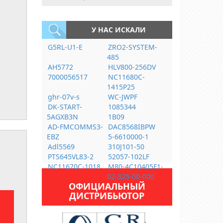
У НАС ИСКАЛИ
G5RL-U1-E
ZRO2-SYSTEM-
485
AH5772
HLV800-256DV
7000056517
NC11680C-
1415P25
ghr-07v-s
WC-JWPF
DK-START-
1085344
5AGXB3N
1B09
AD-FMCOMMS3-
DAC8568IBPW
EBZ
5-6610000-1
Adl5569
310J101-50
PTS645VL83-2
52057-102LF
NC11670C-1018
M80-4C10405F1-
02-325-00-000
ОФИЦИАЛЬНЫЙ
ДИСТРИБЬЮТОР