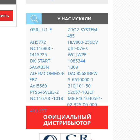
пить
У НАС ИСКАЛИ
G5RL-U1-E
ZRO2-SYSTEM-
485
AH5772
HLV800-256DV
NC11680C-
ghr-07v-s
1415P25
WC-JWPF
DK-START-
1085344
5AGXB3N
1B09
AD-FMCOMMS3-
DAC8568IBPW
EBZ
5-6610000-1
Adl5569
310J101-50
PTS645VL83-2
52057-102LF
NC11670C-1018
M80-4C10405F1-
02-325-00-000
410-357
ОФИЦИАЛЬНЫЙ
ДИСТРИБЬЮТОР