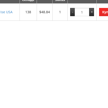
rise USA
138
$48.84
1
Ку