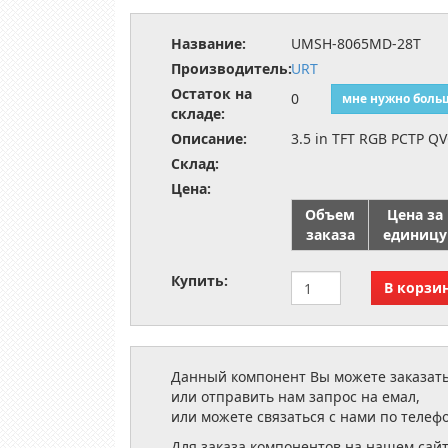
Название:
UMSH-8065MD-28T
Производитель:
URT
Остаток на
0
мне нужно боль
складе:
Описание:
3.5 in TFT RGB PCTP Q
Склад:
Цена:
Объем
Цена за
заказа
единицу
Купить:
Данный компонент Вы можете заказать
или отправить нам запрос на емал,
или можете связаться с нами по телеф
Для заказа компонентов на нашем сай