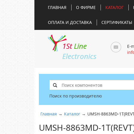
ГЛАВНАЯ
О ФИРМЕ
КАТАЛОГ
ОПЛАТА И ДОСТАВКА
СЕРТИФИКАТЫ
1St
Line
E-m
inf
Electronics
Поиск по производителю
Главная
→
Каталог
→
UMSH-8863MD-1T(REVT
UMSH-8863MD-1T(REVT