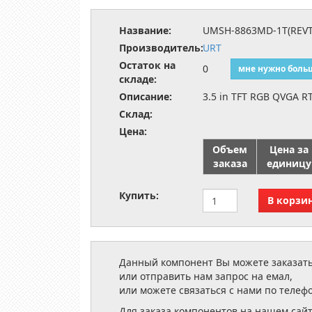
Название:
UMSH-8863MD-1T(REVT
Производитель:
URT
Остаток на
0
мне нужно боль
складе:
Описание:
3.5 in TFT RGB QVGA R
Склад:
Цена:
Объем
Цена за
заказа
единицу
Купить:
Данный компонент Вы можете заказать
или отправить нам запрос на емал,
или можете связаться с нами по телеф
Для заказа компонентов на нашем сай