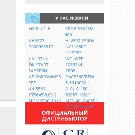
У НАС ИСКАЛИ
G5RL-U1-E
ZRO2-SYSTEM-
485
AH5772
HLV800-256DV
7000056517
NC11680C-
1415P25
ghr-07v-s
WC-JWPF
DK-START-
1085344
5AGXB3N
1B09
AD-FMCOMMS3-
DAC8568IBPW
EBZ
5-6610000-1
Adl5569
310J101-50
PTS645VL83-2
52057-102LF
NC11670C-1018
M80-4C10405F1-
02-325-00-000
ОФИЦИАЛЬНЫЙ
ДИСТРИБЬЮТОР