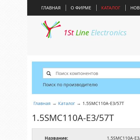
ГЛАВНАЯ
О ФИРМЕ
КАТАЛОГ
НОВ
1St
Line
Electronics
Поиск по производителю
Главная
→
Каталог
→
1.5SMC110A-E3/57T
1.5SMC110A-E3/57T
Название:
1.5SMC110A-E3