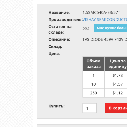
Название:
1.5SMC540A-E3/57T
Производитель:
VISHAY SEMICONDUCTO
Остаток на
563
мне нужно боль
складе:
Описание:
TVS DIODE 459V 740V 
Склад:
Цена:
Объем
Цена за
заказа
единицу
1
$1.78
10
$1.57
250
$1.12
Купить: