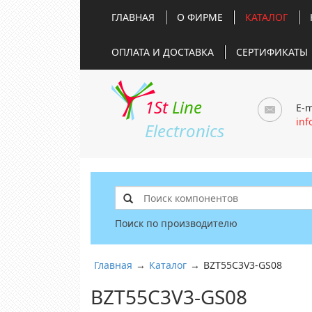
ГЛАВНАЯ
О ФИРМЕ
КАТАЛОГ
ОПЛАТА И ДОСТАВКА
СЕРТИФИКАТЫ
1St
Line
E-m
inf
Electronics
Поиск по производителю
Главная
→
Каталог
→
BZT55C3V3-GS08
BZT55C3V3-GS08