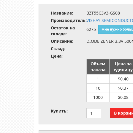
Название:
BZT55C3V3-GS08
Производитель:
VISHAY SEMICONDUCTO
Остаток на
6275
мне нужно боль
складе:
Описание:
DIODE ZENER 3.3V 50
Склад:
Цена:
Объем
Цена за
заказа
единицу
1
$0.40
10
$0.37
1000
$0.08
Купить: